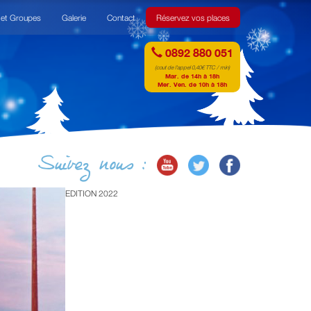
 et Groupes
Galerie
Contact
Réservez vos places
0892 880 051
(cout de l'appel 0,40€ TTC / min)
Mar. de 14h à 18h
Mer. Ven. de 10h à 18h
Suivez nous :
EDITION 2022